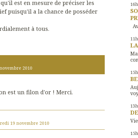
qu'il est en mesure de préciser les
16
SO
f puisqu'il a la chance de posséder
PR
Ave
rdialement à tous.
11
LA
Mar
com
novembre 2010
15
BE
Auj
on est un filon d'or ! Merci.
voy
13
DE
Vie
redi 19
novembre 2010
15