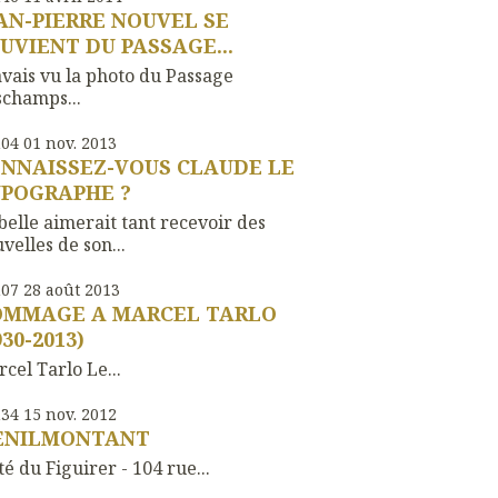
AN-PIERRE NOUVEL SE
UVIENT DU PASSAGE...
vais vu la photo du Passage
champs...
h04
01
nov. 2013
NNAISSEZ-VOUS CLAUDE LE
POGRAPHE ?
belle aimerait tant recevoir des
velles de son...
h07
28
août 2013
MMAGE A MARCEL TARLO
930-2013)
cel Tarlo Le...
h34
15
nov. 2012
ENILMONTANT
é du Figuirer - 104 rue...