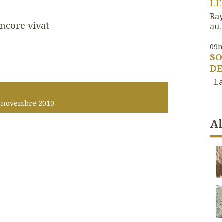
LE
Ra
encore vivat
au..
09
SO
DE
La 
novembre 2010
A