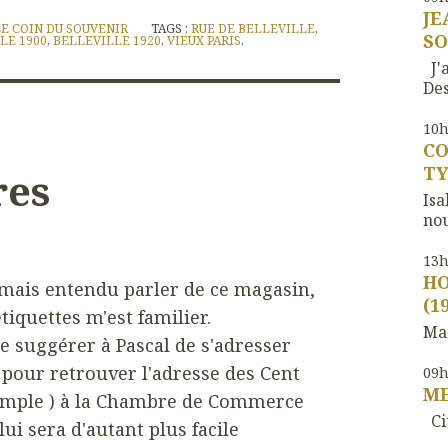
JE
LE COIN DU SOUVENIR
TAGS :
RUE DE BELLEVILLE
,
SO
LE 1900
,
BELLEVILLE 1920
,
VIEUX PARIS
,
J'a
Des
10
CO
TY
res
Isa
nou
13
HO
mais entendu parler de ce magasin,
(1
iquettes m'est familier.
Mar
e suggérer à Pascal de s'adresser
it pour retrouver l'adresse des Cent
09
M
emple ) à la Chambre de Commerce
Cit
 lui sera d'autant plus facile