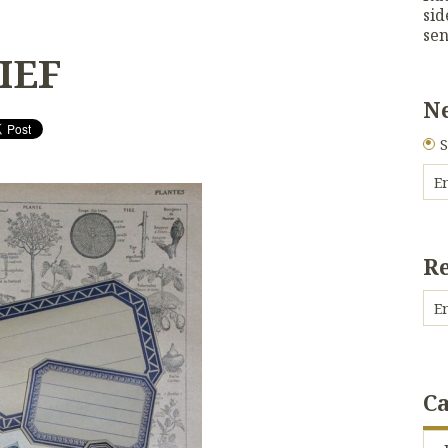
sid
sen
IEF
Ne
S
R
Ca