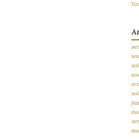
Tou
A
avr
no
aoû
no
oct
aoû
jui
ma
avr
ma