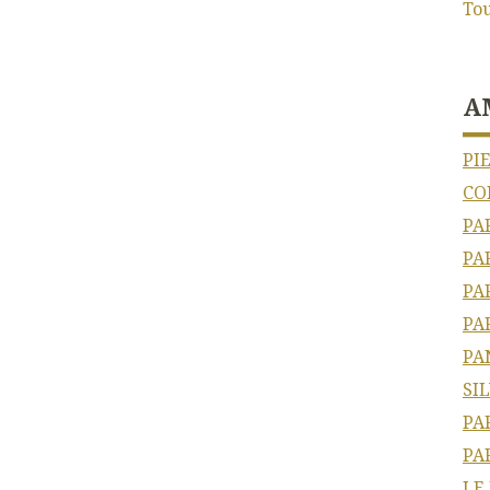
Tou
A
PI
CO
PA
PA
PA
PA
PA
SI
PA
PA
LE