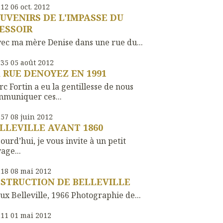
h12
06
oct. 2012
UVENIRS DE L'IMPASSE DU
ESSOIR
c ma mère Denise dans une rue du...
h35
05
août 2012
 RUE DENOYEZ EN 1991
c Fortin a eu la gentillesse de nous
muniquer ces...
h57
08
juin 2012
LLEVILLE AVANT 1860
ourd’hui, je vous invite à un petit
age...
h18
08
mai 2012
STRUCTION DE BELLEVILLE
ux Belleville, 1966 Photographie de...
h11
01
mai 2012