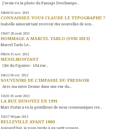
J'avais vu la photo du Passage Deschamps...
10h04
01
nov. 2013
CONNAISSEZ-VOUS CLAUDE LE TYPOGRAPHE ?
Isabelle aimerait tant recevoir des nouvelles de son...
13h07
28
août 2013
HOMMAGE A MARCEL TARLO (1930-2013)
Marcel Tarlo Le...
09h34
15
nov. 2012
MENILMONTANT
Cité du Figuirer - 104 rue...
16h12
06
oct. 2012
SOUVENIRS DE L'IMPASSE DU PRESSOIR
Avec ma mère Denise dans une rue du...
11h35
05
août 2012
LA RUE DENOYEZ EN 1991
Marc Fortin a eu la gentillesse de nous communiquer ces...
15h57
08
juin 2012
BELLEVILLE AVANT 1860
Aujourd’hui, je vous invite à un petit voyage...