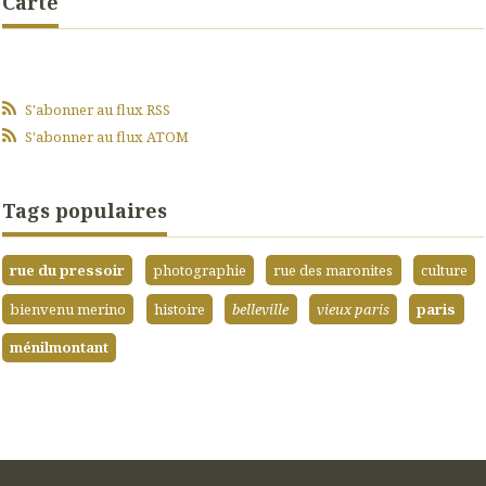
Carte
S'abonner au flux RSS
S'abonner au flux ATOM
Tags populaires
rue du pressoir
photographie
rue des maronites
culture
bienvenu merino
histoire
belleville
vieux paris
paris
ménilmontant