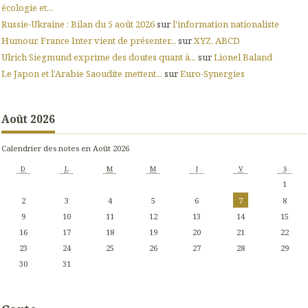
écologie et...
Russie-Ukraine : Bilan du 5 août 2026
sur
l'information nationaliste
Humour. France Inter vient de présenter...
sur
XYZ, ABCD
Ulrich Siegmund exprime des doutes quant à...
sur
Lionel Baland
Le Japon et l’Arabie Saoudite mettent...
sur
Euro-Synergies
Août 2026
Calendrier des notes en Août 2026
D
L
M
M
J
V
S
1
2
3
4
5
6
7
8
9
10
11
12
13
14
15
16
17
18
19
20
21
22
23
24
25
26
27
28
29
30
31