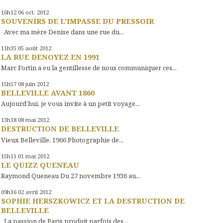
16h12
06
oct. 2012
SOUVENIRS DE L'IMPASSE DU PRESSOIR
Avec ma mère Denise dans une rue du...
11h35
05
août 2012
LA RUE DENOYEZ EN 1991
Marc Fortin a eu la gentillesse de nous communiquer ces...
15h57
08
juin 2012
BELLEVILLE AVANT 1860
Aujourd’hui, je vous invite à un petit voyage...
13h18
08
mai 2012
DESTRUCTION DE BELLEVILLE
Vieux Belleville, 1966 Photographie de...
15h11
01
mai 2012
LE QUIZZ QUENEAU
Raymond Queneau Du 27 novembre 1936 au...
09h16
02
avril 2012
SOPHIE HERSZKOWICZ ET LA DESTRUCTION DE
BELLEVILLE
La passion de Paris produit parfois des...