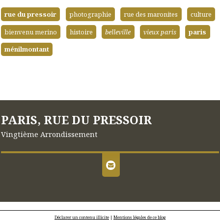
rue du pressoir
photographie
rue des maronites
culture
bienvenu merino
histoire
belleville
vieux paris
paris
ménilmontant
PARIS, RUE DU PRESSOIR
Vingtième Arrondissement
Déclarer un contenu illicite
|
Mentions légales de ce blog