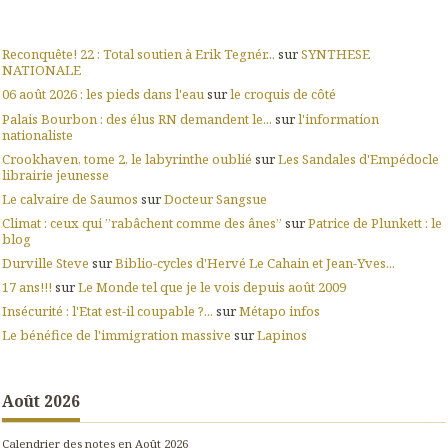
Reconquête! 22 : Total soutien à Erik Tegnér...
sur
SYNTHESE
NATIONALE
06 août 2026 : les pieds dans l'eau
sur
le croquis de côté
Palais Bourbon : des élus RN demandent le...
sur
l'information
nationaliste
Crookhaven, tome 2, le labyrinthe oublié
sur
Les Sandales d'Empédocle
librairie jeunesse
Le calvaire de Saumos
sur
Docteur Sangsue
Climat : ceux qui ”rabâchent comme des ânes”
sur
Patrice de Plunkett : le
blog
Durville Steve
sur
Biblio-cycles d'Hervé Le Cahain et Jean-Yves...
17 ans!!!
sur
Le Monde tel que je le vois depuis août 2009
Insécurité : l'Etat est-il coupable ?...
sur
Métapo infos
Le bénéfice de l'immigration massive
sur
Lapinos
Août 2026
Calendrier des notes en Août 2026