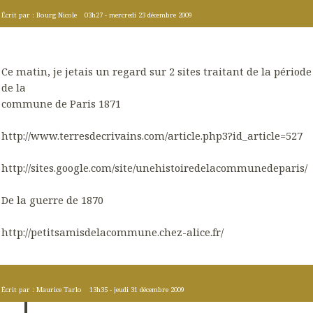
Écrit par :
Bourg Nicole
03h27
-
mercredi 23
décembre 2009
Ce matin, je jetais un regard sur 2 sites traitant de la période
de la
commune de Paris 1871
http://www.terresdecrivains.com/article.php3?id_article=527
http://sites.google.com/site/unehistoiredelacommunedeparis/
De la guerre de 1870
http://petitsamisdelacommune.chez-alice.fr/
Écrit par :
Maurice Tarlo
13h35
-
jeudi 31
décembre 2009