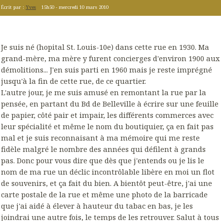
Écrit par :
Yves
15h50
-
mercredi 10
mars 2010
Je suis né (hopital St. Louis-10e) dans cette rue en 1930. Ma
grand-mère, ma mère y furent concierges d'environ 1900 aux
démolitions... J'en suis parti en 1960 mais je reste imprégné
jusqu'à la fin de cette rue, de ce quartier.
L'autre jour, je me suis amusé en remontant la rue par la
pensée, en partant du Bd de Belleville à écrire sur une feuille
de papier, côté pair et impair, les différents commerces avec
leur spécialité et même le nom du boutiquier, ça en fait pas
mal et je suis reconnaisant à ma mémoire qui me reste
fidèle malgré le nombre des années qui défilent à grands
pas. Donc pour vous dire que dès que j'entends ou je lis le
nom de ma rue un déclic incontrôlable libère en moi un flot
de souvenirs, et ça fait du bien. A bientôt peut-être, j'ai une
carte postale de la rue et même une photo de la barricade
que j'ai aidé à élever à hauteur du tabac en bas, je les
joindrai une autre fois, le temps de les retrouver. Salut à tous