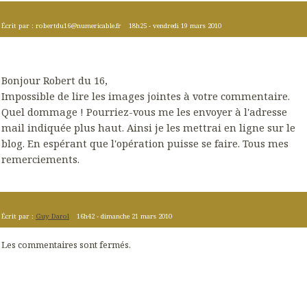
Écrit par :
robertdu16@numericable.fr
18h25
-
vendredi 19
mars 2010
Bonjour Robert du 16,
Impossible de lire les images jointes à votre commentaire.
Quel dommage ! Pourriez-vous me les envoyer à l'adresse
mail indiquée plus haut. Ainsi je les mettrai en ligne sur le
blog. En espérant que l'opération puisse se faire. Tous mes
remerciements.
Écrit par :
Guy Darol
16h42
-
dimanche 21
mars 2010
Les commentaires sont fermés.