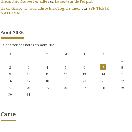
Giscard au Musée Fenaille
sur
La senteur de l'esprit
Ile de Groix : le journaliste Erik Tegnér une...
sur
SYNTHESE
NATIONALE
Août 2026
Calendrier des notes en Août 2026
D
L
M
M
J
V
S
1
2
3
4
5
6
7
8
9
10
11
12
13
14
15
16
17
18
19
20
21
22
23
24
25
26
27
28
29
30
31
Carte