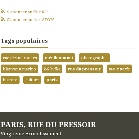
S'abonner au flux RSS
S'abonner au flux ATOM
Tags populaires
rue des maronites
ménilmontant
photographie
bienvenu merino
belleville
rue du pressoir
vieux paris
histoire
culture
paris
PARIS, RUE DU PRESSOIR
Vingtième Arrondissement