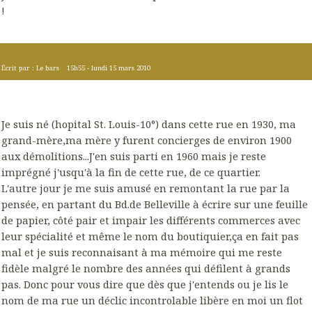
!
Écrit par :
Le bars
15h55
-
lundi 15
mars 2010
Je suis né (hopital St. Louis-10°) dans cette rue en 1930, ma
grand-mère,ma mère y furent concierges de environ 1900
aux démolitions...J'en suis parti en 1960 mais je reste
imprégné j'usqu'à la fin de cette rue, de ce quartier.
L'autre jour je me suis amusé en remontant la rue par la
pensée, en partant du Bd.de Belleville à écrire sur une feuille
de papier, côté pair et impair les différents commerces avec
leur spécialité et même le nom du boutiquier,ça en fait pas
mal et je suis reconnaisant à ma mémoire qui me reste
fidèle malgré le nombre des années qui défilent à grands
pas. Donc pour vous dire que dès que j'entends ou je lis le
nom de ma rue un déclic incontrolable libère en moi un flot