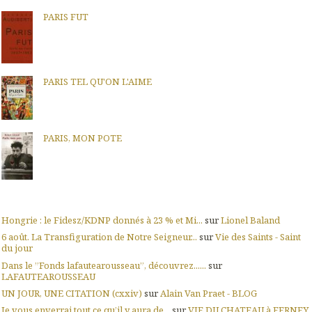
PARIS FUT
PARIS TEL QU'ON L'AIME
PARIS, MON POTE
Hongrie : le Fidesz/KDNP donnés à 23 % et Mi...
sur
Lionel Baland
6 août. La Transfiguration de Notre Seigneur...
sur
Vie des Saints - Saint
du jour
Dans le ”Fonds lafautearousseau”, découvrez......
sur
LAFAUTEAROUSSEAU
UN JOUR, UNE CITATION (cxxiv)
sur
Alain Van Praet - BLOG
Je vous enverrai tout ce qu’il y aura de...
sur
VIE DU CHATEAU à FERNEY