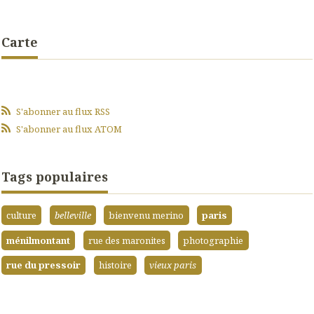
Carte
S'abonner au flux RSS
S'abonner au flux ATOM
Tags populaires
culture
belleville
bienvenu merino
paris
ménilmontant
rue des maronites
photographie
rue du pressoir
histoire
vieux paris