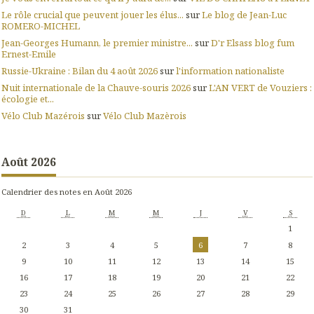
Le rôle crucial que peuvent jouer les élus...
sur
Le blog de Jean-Luc
ROMERO-MICHEL
Jean-Georges Humann, le premier ministre...
sur
D'r Elsass blog fum
Ernest-Emile
Russie-Ukraine : Bilan du 4 août 2026
sur
l'information nationaliste
Nuit internationale de la Chauve-souris 2026
sur
L'AN VERT de Vouziers :
écologie et...
Vélo Club Mazérois
sur
Vélo Club Mazèrois
Août 2026
Calendrier des notes en Août 2026
D
L
M
M
J
V
S
1
2
3
4
5
6
7
8
9
10
11
12
13
14
15
16
17
18
19
20
21
22
23
24
25
26
27
28
29
30
31