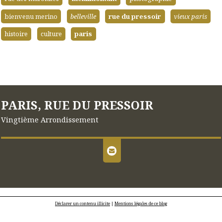
bienvenu merino
belleville
rue du pressoir
vieux paris
histoire
culture
paris
PARIS, RUE DU PRESSOIR
Vingtième Arrondissement
Déclarer un contenu illicite
|
Mentions légales de ce blog