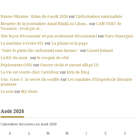
Russie-Ukraine : Bilan du 6 août 2026
sur
l'information nationaliste
Meurtre de la journaliste Amal Khalil au Liban...
sur
L'AN VERT de
Vouziers : écologie et...
Une leçon d’économie (et pas seulement d’économie)
sur
Euro-Synergies
La machine à écrire #31
sur
La plume et la page
”Faire le plein [de carburant] sans larmes.”
sur
Lionel Baland
La BD du mois :
sur
le croquis de côté
Pépiements (593)
sur
Guerre civile et yaourt allégé (3)
La vie est courte chez Carrefour
sur
Kris de Blog
Ono, tome 3 , le secret du souffle
sur
Les Sandales d'Empédocle librairie
jeunesse
Le soir
sur
My shots
Août 2026
Calendrier des notes en Août 2026
D
L
M
M
J
V
S