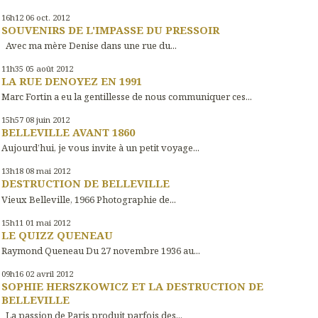
16h12
06
oct. 2012
SOUVENIRS DE L'IMPASSE DU PRESSOIR
Avec ma mère Denise dans une rue du...
11h35
05
août 2012
LA RUE DENOYEZ EN 1991
Marc Fortin a eu la gentillesse de nous communiquer ces...
15h57
08
juin 2012
BELLEVILLE AVANT 1860
Aujourd’hui, je vous invite à un petit voyage...
13h18
08
mai 2012
DESTRUCTION DE BELLEVILLE
Vieux Belleville, 1966 Photographie de...
15h11
01
mai 2012
LE QUIZZ QUENEAU
Raymond Queneau Du 27 novembre 1936 au...
09h16
02
avril 2012
SOPHIE HERSZKOWICZ ET LA DESTRUCTION DE
BELLEVILLE
La passion de Paris produit parfois des...