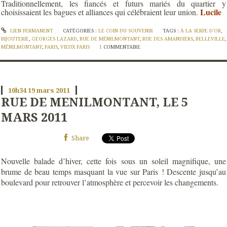
Traditionnellement, les fiancés et futurs mariés du quartier y
Lucile
choisissaient les bagues et alliances qui célébraient leur union.
LIEN PERMANENT
CATÉGORIES :
LE COIN DU SOUVENIR
TAGS :
À LA SERPE D'OR
,
BIJOUTERIE
,
GEORGES LAZARD
,
RUE DE MÉNILMONTANT
,
RUE DES AMANDIERS
,
BELLEVILLE
,
MÉNILMONTANT
,
PARIS
,
VIEUX PARIS
1
COMMENTAIRE
10h34
19
mars 2011
RUE DE MENILMONTANT, LE 5
MARS 2011
Share
Nouvelle balade d’hiver, cette fois sous un soleil magnifique, une
brume de beau temps masquant la vue sur Paris ! Descente jusqu’au
boulevard pour retrouver l’atmosphère et percevoir les changements.