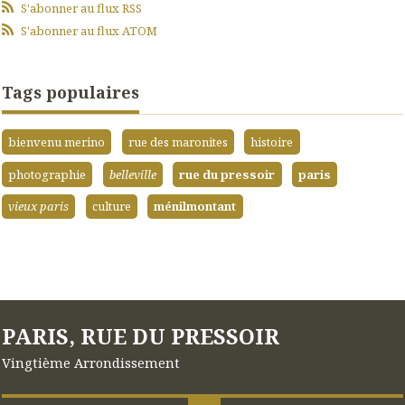
S'abonner au flux RSS
S'abonner au flux ATOM
Tags populaires
bienvenu merino
rue des maronites
histoire
photographie
belleville
rue du pressoir
paris
vieux paris
culture
ménilmontant
PARIS, RUE DU PRESSOIR
Vingtième Arrondissement