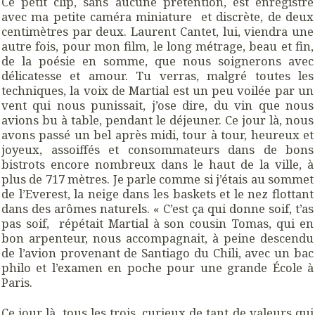
Ce petit clip, sans aucune prétention, est enregistré
avec ma petite caméra miniature et discrète, de deux
centimètres par deux. Laurent Cantet, lui, viendra une
autre fois, pour mon film, le long métrage, beau et fin,
de la poésie en somme, que nous soignerons avec
délicatesse et amour. Tu verras, malgré toutes les
techniques, la voix de Martial est un peu voilée par un
vent qui nous punissait, j’ose dire, du vin que nous
avions bu à table, pendant le déjeuner. Ce jour là, nous
avons passé un bel après midi, tour à tour, heureux et
joyeux, assoiffés et consommateurs dans de bons
bistrots encore nombreux dans le haut de la ville, à
plus de 717 mètres. Je parle comme si j’étais au sommet
de l’Everest, la neige dans les baskets et le nez flottant
dans des arômes naturels. « C’est ça qui donne soif, t’as
pas soif, répétait Martial à son cousin Tomas, qui en
bon arpenteur, nous accompagnait, à peine descendu
de l’avion provenant de Santiago du Chili, avec un bac
philo et l’examen en poche pour une grande École à
Paris.
Ce jour là, tous les trois, curieux de tant de valeurs qui