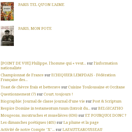
PARIS TEL QU'ON L'AIME
PARIS, MON POTE
[POINT DE VUE] Philippe, l’homme qui « veut...
sur
l'information
nationaliste
Championnat de France
sur
ECHIQUIER LEMPDAIS - Fédération
Française des...
Toast de chèvre frais et betterave
sur
Cuisine Toulousaine et Occitane
Questionnement (7)
sur
Court, toujours !
Biographie: Journal de classe journal d'une vie
sur
Post & Scriptum
Respice Domine in testamentum tuum (Introit du...
sur
BELGICATHO
Mougeons, moutruches et muselières (636)
sur
ET POURQUOI DONC ?
Les dimanches poétiques (405)
sur
La plume et la page
Activité de notre Compte ”X”...
sur
LAFAUTEAROUSSEAU