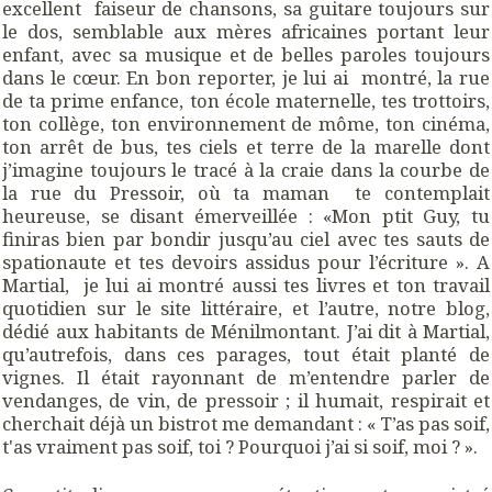
excellent faiseur de chansons, sa guitare toujours sur
le dos, semblable aux mères africaines portant leur
enfant, avec sa musique et de belles paroles toujours
dans le cœur. En bon reporter, je lui ai montré, la rue
de ta prime enfance, ton école maternelle, tes trottoirs,
ton collège, ton environnement de môme, ton cinéma,
ton arrêt de bus, tes ciels et terre de la marelle dont
j’imagine toujours le tracé à la craie dans la courbe de
la rue du Pressoir, où ta maman te contemplait
heureuse, se disant émerveillée : «Mon ptit Guy, tu
finiras bien par bondir jusqu’au ciel avec tes sauts de
spationaute et tes devoirs assidus pour l’écriture ». A
Martial, je lui ai montré aussi tes livres et ton travail
quotidien sur le site littéraire, et l’autre, notre blog,
dédié aux habitants de Ménilmontant. J’ai dit à Martial,
qu’autrefois, dans ces parages, tout était planté de
vignes. Il était rayonnant de m’entendre parler de
vendanges, de vin, de pressoir ; il humait, respirait et
cherchait déjà un bistrot me demandant : « T’as pas soif,
t'as vraiment pas soif, toi ? Pourquoi j’ai si soif, moi ? ».