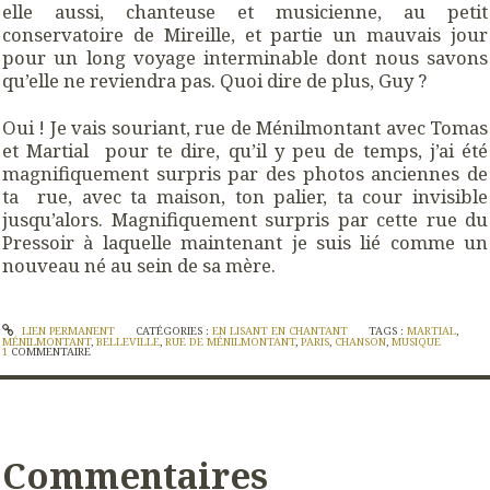
elle aussi, chanteuse et musicienne, au petit
conservatoire de Mireille, et partie un mauvais jour
pour un long voyage interminable dont nous savons
qu’elle ne reviendra pas. Quoi dire de plus, Guy ?
Oui ! Je vais souriant, rue de Ménilmontant avec Tomas
et Martial pour te dire, qu’il y peu de temps, j’ai été
magnifiquement surpris par des photos anciennes de
ta rue, avec ta maison, ton palier, ta cour invisible
jusqu’alors. Magnifiquement surpris par cette rue du
Pressoir à laquelle maintenant je suis lié comme un
nouveau né au sein de sa mère.
LIEN PERMANENT
CATÉGORIES :
EN LISANT EN CHANTANT
TAGS :
MARTIAL
,
MÉNILMONTANT
,
BELLEVILLE
,
RUE DE MÉNILMONTANT
,
PARIS
,
CHANSON
,
MUSIQUE
1
COMMENTAIRE
Commentaires