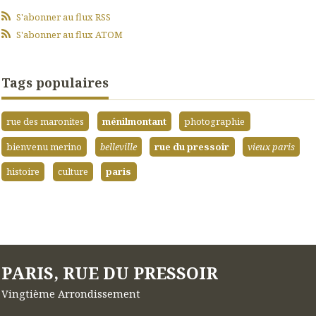
S'abonner au flux RSS
S'abonner au flux ATOM
Tags populaires
rue des maronites
ménilmontant
photographie
bienvenu merino
belleville
rue du pressoir
vieux paris
histoire
culture
paris
PARIS, RUE DU PRESSOIR
Vingtième Arrondissement