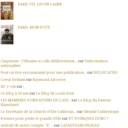
PARIS TEL QU'ON L'AIME
PARIS, MON POTE
Caspienne : l’Ukraine a-t-elle délibérément...
sur
l'information
nationaliste
Peut-on être excommunié pour une publication...
sur
BELGICATHO
Coeur brûlant
sur
Raymond Alcovère
III, v-viii
sur
;_
Ce blog à 20 ans
sur
Le Blog de Louis-Paul
LES MEMBRES FONDATEURS DE L'ASP...
sur
Le Blog du Pasteur
Blanchard
Le Secrétaire de la Church of the Lutheran...
sur
Identité Luthérienne
Poèmes pour petits et grands (338)
sur
ET POURQUOI DONC ?
Activité de notre Compte ”X”...
sur
LAFAUTEAROUSSEAU