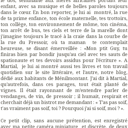
le dos, semblable aux mères africaines portant leur
enfant, avec sa musique et de belles paroles toujours
dans le cœur. En bon reporter, je lui ai montré, la rue
de ta prime enfance, ton école maternelle, tes trottoirs,
ton collège, ton environnement de môme, ton cinéma,
ton arrêt de bus, tes ciels et terre de la marelle dont
j’imagine toujours le tracé à la craie dans la courbe de
la rue du Pressoir, où ta maman te contemplait
heureuse, se disant émerveillée : «Mon ptit Guy, tu
finiras bien par bondir jusqu’au ciel avec tes sauts de
spationaute et tes devoirs assidus pour l’écriture ». A
Martial, je lui ai montré aussi tes livres et ton travail
quotidien sur le site littéraire, et l’autre, notre blog,
dédié aux habitants de Ménilmontant. J’ai dit à Martial,
qu’autrefois, dans ces parages, tout était planté de
vignes. Il était rayonnant de m’entendre parler de
vendanges, de vin, de pressoir ; il humait, respirait et
cherchait déjà un bistrot me demandant : « T’as pas soif,
t'as vraiment pas soif, toi ? Pourquoi j’ai si soif, moi ? ».
Ce petit clip, sans aucune prétention, est enregistré
avec ma petite caméra miniature et discrète, de deux