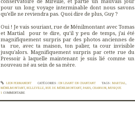
conservatoire de Mireille, et partie un mauvais jour
pour un long voyage interminable dont nous savons
qu’elle ne reviendra pas. Quoi dire de plus, Guy ?
Oui ! Je vais souriant, rue de Ménilmontant avec Tomas
et Martial pour te dire, qu’il y peu de temps, j’ai été
magnifiquement surpris par des photos anciennes de
ta rue, avec ta maison, ton palier, ta cour invisible
jusqu’alors. Magnifiquement surpris par cette rue du
Pressoir à laquelle maintenant je suis lié comme un
nouveau né au sein de sa mère.
LIEN PERMANENT
CATÉGORIES :
EN LISANT EN CHANTANT
TAGS :
MARTIAL
,
MÉNILMONTANT
,
BELLEVILLE
,
RUE DE MÉNILMONTANT
,
PARIS
,
CHANSON
,
MUSIQUE
1
COMMENTAIRE