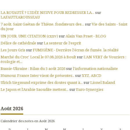
LA ROYAUTÉ ? L'IDÉE NEUVE POUR REDRESSER LA...
sur
LAFAUTEAROUSSEAU
7 août. Saint Gaëtan de Thiène, fondateurs des...
sur
Vie des Saints - Saint
du jour
UN JOUR, UNE CITATION (cxxv)
sur
Alain Van Praet - BLOG
Délice de cathédrale
sur
La senteur de l'esprit
Les Jours Gris
sur
FUMIGÈNE - Derrière l'écran de fumée, la réalité
Marché du Croc' Local le 07.08.2026 à Boult
sur
L'AN VERT de Vouziers :
écologie et...
Russie-Ukraine : Bilan du 5 août 2026
sur
l'information nationaliste
Humour. France Inter vient de présenter...
sur
XYZ, ABCD
Ulrich Siegmund exprime des doutes quant à...
sur
Lionel Baland
Le Japon et l’Arabie Saoudite mettent...
sur
Euro-Synergies
Août 2026
Calendrier des notes en Août 2026
D
L
M
M
J
V
S