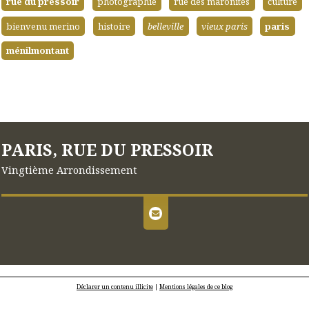
rue du pressoir
photographie
rue des maronites
culture
bienvenu merino
histoire
belleville
vieux paris
paris
ménilmontant
PARIS, RUE DU PRESSOIR
Vingtième Arrondissement
Déclarer un contenu illicite
|
Mentions légales de ce blog