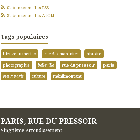
S'abonner au flux RSS
S'abonner au flux ATOM
Tags populaires
bienvenu merino
rue des maronites
histoire
photographie
belleville
rue du pressoir
paris
vieux paris
culture
ménilmontant
PARIS, RUE DU PRESSOIR
Vingtième Arrondissement